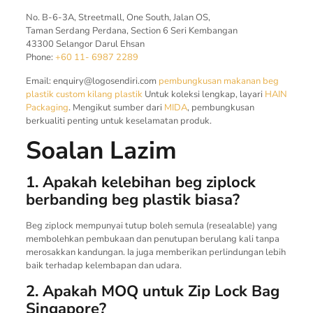
No. B-6-3A, Streetmall, One South, Jalan OS,
Taman Serdang Perdana, Section 6 Seri Kembangan
43300 Selangor Darul Ehsan
Phone:
+60 11- 6987 2289
Email:
enquiry@logosendiri.com
pembungkusan makanan
beg
plastik custom
kilang plastik
Untuk koleksi lengkap, layari
HAIN
Packaging
. Mengikut sumber dari
MIDA
, pembungkusan
berkualiti penting untuk keselamatan produk.
Soalan Lazim
1. Apakah kelebihan beg ziplock
berbanding beg plastik biasa?
Beg ziplock mempunyai tutup boleh semula (resealable) yang
membolehkan pembukaan dan penutupan berulang kali tanpa
merosakkan kandungan. Ia juga memberikan perlindungan lebih
baik terhadap kelembapan dan udara.
2. Apakah MOQ untuk Zip Lock Bag
Singapore?