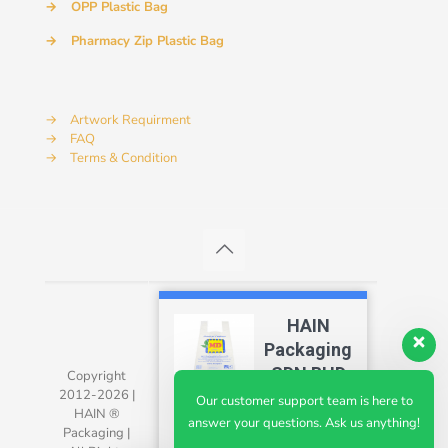
→
OPP Plastic Bag
→
Pharmacy Zip Plastic Bag
→
Artwork Requirment
→
FAQ
→
Terms & Condition
HAIN
Packaging
SDN BHD
Copyright
2012-2026 |
4.7
Our customer support team is here to
HAIN ®
answer your questions. Ask us anything!
Packaging |