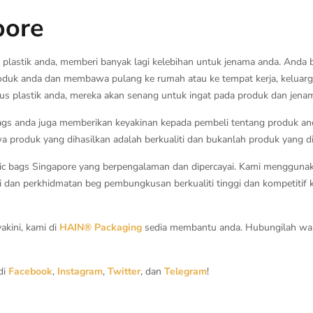
pore
as plastik anda, memberi banyak lagi kelebihan untuk jenama anda. And
oduk anda dan membawa pulang ke rumah atau ke tempat kerja, keluar
us plastik anda, mereka akan senang untuk ingat pada produk dan jena
c bags anda juga memberikan keyakinan kepada pembeli tentang produk 
roduk yang dihasilkan adalah berkualiti dan bukanlah produk yang dij
tic bags Singapore yang berpengalaman dan dipercayai. Kami mengguna
i dan perkhidmatan beg pembungkusan berkualiti tinggi dan kompetitif 
kini, kami di
HAIN® Packaging
sedia membantu anda. Hubungilah wakil
 di
Facebook
,
Instagram
,
Twitter
, dan
Telegram
!