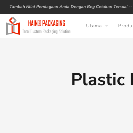
Tambah Nilai Perniagaan Anda Dengan Beg Cetakan Tersuai -
Utama
Produ
Plastic