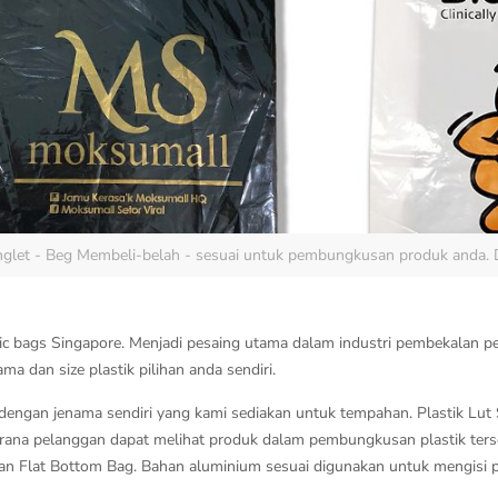
inglet - Beg Membeli-belah - sesuai untuk pembungkusan produk anda. 
ic bags Singapore. Menjadi pesaing utama dalam industri pembekalan pe
a dan size plastik pilihan anda sendiri.
dengan jenama sendiri yang kami sediakan untuk tempahan. Plastik Lut 
rana pelanggan dapat melihat produk dalam pembungkusan plastik ters
an Flat Bottom Bag. Bahan aluminium sesuai digunakan untuk mengisi p