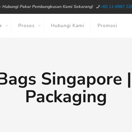
--
Hubungi Pakar Pembungkusan Kami Sekarang!
+60 11-6987 22
k
Proses
Hubungi Kami
Promosi
 Bags Singapore
Packaging