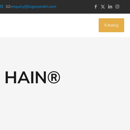
89
enquiry@logosendiri.com
Katalog
 | HAIN®