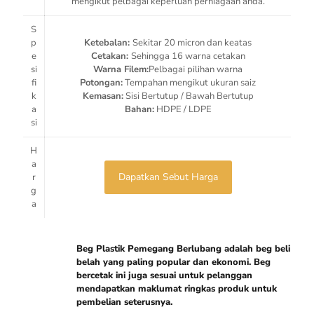
mengikut pelbagai keperluan perniagaan anda.
S
p
Ketebalan:
Sekitar 20 micron dan keatas
e
Cetakan:
Sehingga 16 warna cetakan
si
Warna Filem:
Pelbagai pilihan warna
fi
Potongan:
Tempahan mengikut ukuran saiz
k
Kemasan:
Sisi Bertutup / Bawah Bertutup
a
Bahan:
HDPE / LDPE
si
H
a
Dapatkan Sebut Harga
r
g
a
Beg Plastik Pemegang Berlubang adalah beg beli
belah yang paling popular dan ekonomi. Beg
bercetak ini juga sesuai untuk pelanggan
mendapatkan maklumat ringkas produk untuk
pembelian seterusnya.