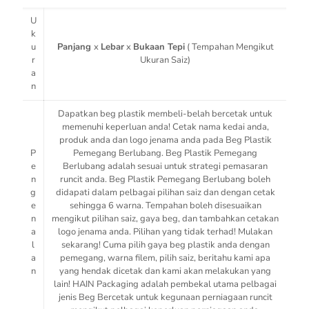
U
k
u
Panjang
x
Lebar
x
Bukaan Tepi
( Tempahan Mengikut
r
Ukuran Saiz)
a
n
Dapatkan beg plastik membeli-belah bercetak untuk
memenuhi keperluan anda! Cetak nama kedai anda,
produk anda dan logo jenama anda pada Beg Plastik
P
Pemegang Berlubang. Beg Plastik Pemegang
e
Berlubang adalah sesuai untuk strategi pemasaran
n
runcit anda. Beg Plastik Pemegang Berlubang boleh
g
didapati dalam pelbagai pilihan saiz dan dengan cetak
e
sehingga 6 warna. Tempahan boleh disesuaikan
n
mengikut pilihan saiz, gaya beg, dan tambahkan cetakan
a
logo jenama anda. Pilihan yang tidak terhad! Mulakan
l
sekarang! Cuma pilih gaya beg plastik anda dengan
a
pemegang, warna filem, pilih saiz, beritahu kami apa
n
yang hendak dicetak dan kami akan melakukan yang
lain! HAIN Packaging adalah pembekal utama pelbagai
jenis Beg Bercetak untuk kegunaan perniagaan runcit