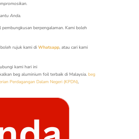
mempromosikan.
bantu Anda.
al pembungkusan berpengalaman. Kami boleh
boleh rujuk kami di
Whatsapp
, atau cari kami
bungi kami hari ini
kan beg aluminium foil terbaik di Malaysia.
beg
rian Perdagangan Dalam Negeri (KPDN)
,