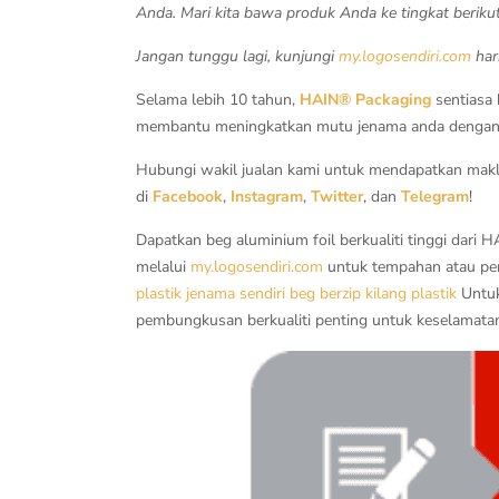
Anda. Mari kita bawa produk Anda ke tingkat beri
Jangan tunggu lagi, kunjungi
my.logosendiri.com
har
Selama lebih 10 tahun,
HAIN® Packaging
sentiasa
membantu meningkatkan mutu jenama anda dengan k
Hubungi wakil jualan kami untuk mendapatkan maklu
di
Facebook
,
Instagram
,
Twitter
, dan
Telegram
!
Dapatkan beg aluminium foil berkualiti tinggi dari
melalui
my.logosendiri.com
untuk tempahan atau per
plastik jenama sendiri
beg berzip
kilang plastik
Untuk
pembungkusan berkualiti penting untuk keselamata