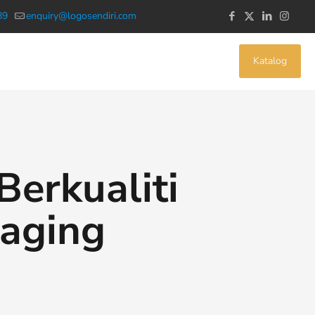
89
enquiry@logosendiri.com
Katalog
Berkualiti
kaging