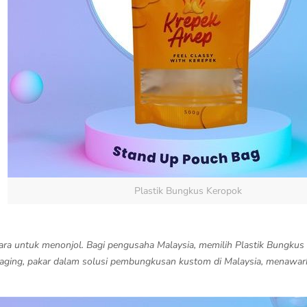
Plastik Bungkus Keropok
 cara untuk menonjol. Bagi pengusaha Malaysia, memilih Plastik Bungkus
ging, pakar dalam solusi pembungkusan kustom di Malaysia, menawark