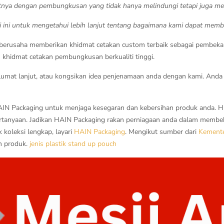
kutnya dengan pembungkusan yang tidak hanya melindungi tetapi juga 
i ini untuk mengetahui lebih lanjut tentang bagaimana kami dapat mem
 berusaha memberikan khidmat cetakan custom terbaik sebagai pembek
hidmat cetakan pembungkusan berkualiti tinggi.
mat lanjut, atau kongsikan idea penjenamaan anda dengan kami. Anda 
 HAIN Packaging untuk menjaga kesegaran dan kebersihan produk anda. Hu
tanyaan. Jadikan HAIN Packaging rakan perniagaan anda dalam membekal
 koleksi lengkap, layari
HAIN Packaging
. Mengikut sumber dari
Kemente
n produk.
jenis plastik
stand up pouch