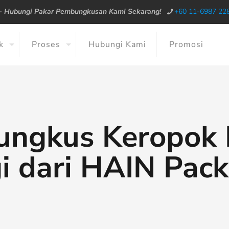
--
Hubungi Pakar Pembungkusan Kami Sekarang!
+60 11-6987 22
k
Proses
Hubungi Kami
Promosi
ungkus Keropok 
i dari HAIN Pac