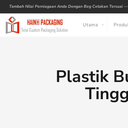
Tambah Nilai Perniagaan Anda Dengan Beg Cetakan Tersuai -
Utama
Produ
Plastik B
Tingg