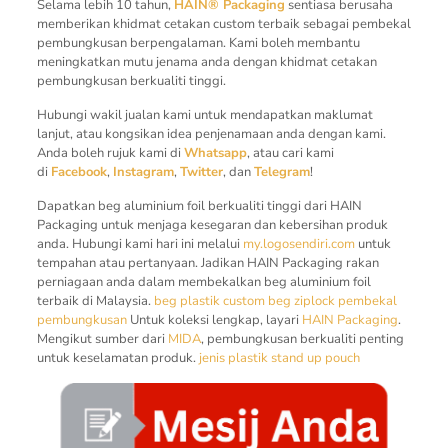
Selama lebih 10 tahun,
HAIN® Packaging
sentiasa berusaha
memberikan khidmat cetakan custom terbaik sebagai pembekal
pembungkusan berpengalaman. Kami boleh membantu
meningkatkan mutu jenama anda dengan khidmat cetakan
pembungkusan berkualiti tinggi.
Hubungi wakil jualan kami untuk mendapatkan maklumat
lanjut, atau kongsikan idea penjenamaan anda dengan kami.
Anda boleh rujuk kami di
Whatsapp
, atau cari kami
di
Facebook
,
Instagram
,
Twitter
, dan
Telegram
!
Dapatkan beg aluminium foil berkualiti tinggi dari HAIN
Packaging untuk menjaga kesegaran dan kebersihan produk
anda. Hubungi kami hari ini melalui
my.logosendiri.com
untuk
tempahan atau pertanyaan. Jadikan HAIN Packaging rakan
perniagaan anda dalam membekalkan beg aluminium foil
terbaik di Malaysia.
beg plastik custom
beg ziplock
pembekal
pembungkusan
Untuk koleksi lengkap, layari
HAIN Packaging
.
Mengikut sumber dari
MIDA
, pembungkusan berkualiti penting
untuk keselamatan produk.
jenis plastik
stand up pouch