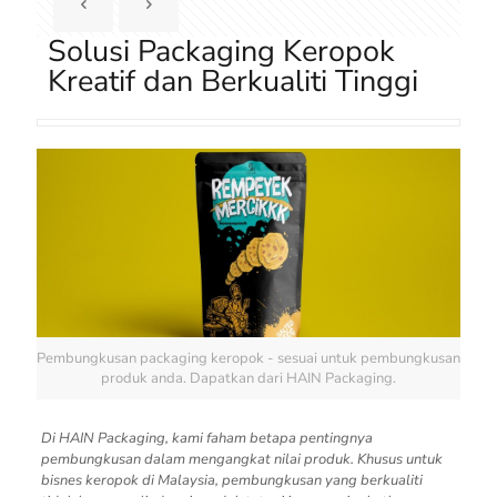
Solusi Packaging Keropok
Kreatif dan Berkualiti Tinggi
Pembungkusan packaging keropok - sesuai untuk pembungkusan
produk anda. Dapatkan dari HAIN Packaging.
Di HAIN Packaging, kami faham betapa pentingnya
pembungkusan dalam mengangkat nilai produk. Khusus untuk
bisnes keropok di Malaysia, pembungkusan yang berkualiti