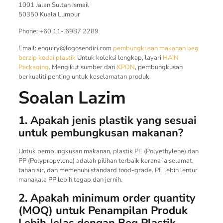
1001 Jalan Sultan Ismail
50350 Kuala Lumpur
Phone: +60 11- 6987 2289
Email:
enquiry@logosendiri.com
pembungkusan makanan
beg
berzip
kedai plastik
Untuk koleksi lengkap, layari
HAIN
Packaging
. Mengikut sumber dari
KPDN
, pembungkusan
berkualiti penting untuk keselamatan produk.
Soalan Lazim
1. Apakah jenis plastik yang sesuai
untuk pembungkusan makanan?
Untuk pembungkusan makanan, plastik PE (Polyethylene) dan
PP (Polypropylene) adalah pilihan terbaik kerana ia selamat,
tahan air, dan memenuhi standard food-grade. PE lebih lentur
manakala PP lebih tegap dan jernih.
2. Apakah minimum order quantity
(MOQ) untuk Penampilan Produk
Lebih Jelas dengan Beg Plastik