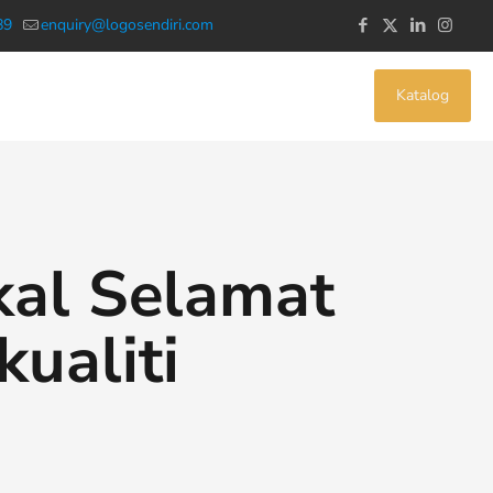
89
enquiry@logosendiri.com
Katalog
kal Selamat
ualiti