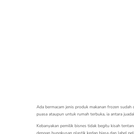
Ada bermacam jenis produk makanan frozen sudah di
puasa ataupun untuk rumah terbuka, ia antara juada
Kebanyakan pemilik bisnes tidak begitu kisah tenta
dengan bungkusan plastik kedap biasa dan label p