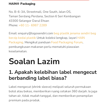
HAIN® Packaging
No. B-6-3A, Streetmall, One South, Jalan OS,
Taman Serdang Perdana, Section 6 Seri Kembangan
43300 Selangor Darul Ehsan
Phone:
+60 11- 6987 2289
Email:
enquiry@logosendiri.com
beg plastik jenama sendiri
beg
berzip
kedai plastik
Untuk koleksi lengkap, layari
HAIN
Packaging
. Mengikut panduan
Food Packaging Forum
,
pembungkusan makanan perlu mematuhi piawaian
keselamatan.
Soalan Lazim
1. Apakah kelebihan label mengecut
berbanding label biasa?
Label mengecut (shrink sleeve) meliputi seluruh permukaan
botol atau bekas, memberikan ruang cetakan 360 darjah. Ia juga
tahan air, tidak mudah tanggal, dan memberikan penampilan
premium pada produk.