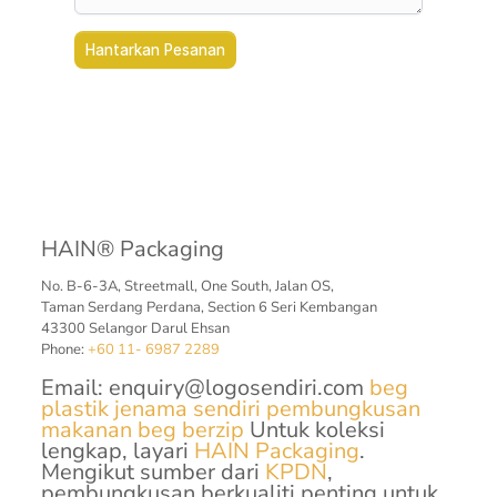
HAIN® Packaging
No. B-6-3A, Streetmall, One South, Jalan OS,
Taman Serdang Perdana, Section 6 Seri Kembangan
43300 Selangor Darul Ehsan
Phone:
+60 11- 6987 2289
Email:
enquiry@logosendiri.com
beg
plastik jenama sendiri
pembungkusan
makanan
beg berzip
Untuk koleksi
lengkap, layari
HAIN Packaging
.
Mengikut sumber dari
KPDN
,
pembungkusan berkualiti penting untuk