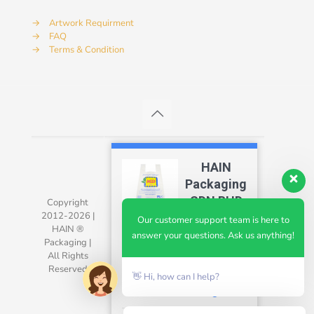
→
Artwork Requirment
→
FAQ
→
Terms & Condition
HAIN
Packaging
SDN BHD
Copyright
2012-2026 |
4.7
Our customer support team is here to
HAIN ®
answer your questions. Ask us anything!
Packaging |
All Rights
Reserved
👋 Hi, how can I help?