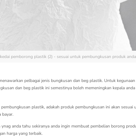
dai pemborong plastik (2) - sesuai untuk pembungkusan produk anda.
menawarkan pelbagai jenis bungkusan dan beg plastik. Untuk kegunaan p
kusan dan beg plastik ini semestinya boleh memeningkan kepala anda l
enis pembungkusan plastik, adakah produk pembungkusan ini akan sesua
 bayar.
a ynag anda tahu sekiranya anda ingin membuat pembelian borong produ
an harga yang terbaik.