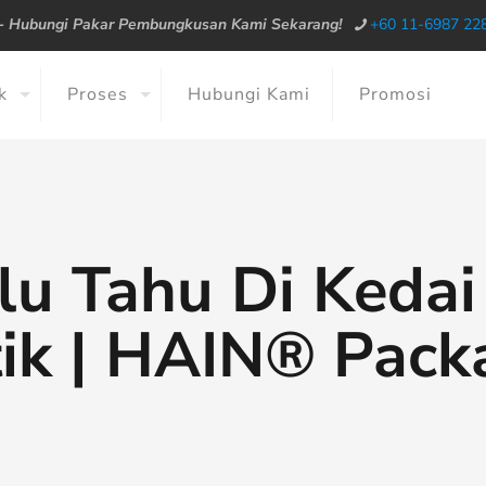
--
Hubungi Pakar Pembungkusan Kami Sekarang!
+60 11-6987 22
k
Proses
Hubungi Kami
Promosi
rlu Tahu Di Keda
tik | HAIN® Pack