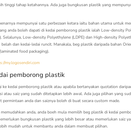
ebih tinggi tahap ketahannya. Ada juga bungkusan plastik yang mempunyai
ebenarnya mempunyai satu perbezaan ketara iaitu bahan utama untuk m
ang anda boleh dapati di kedai pemborong plastik ialah Low-density Po
. Selalunya, Low-density Polyethylene (LDPE) dan High-density Polye
 belah dan kedai-ledai runcit. Manakala, beg plastik daripada bahan Or
laminated food packaging).
s://my.logosendiri.com
edai pemborong plastik
gi ke kedai pemborong plastik atau apabila bertanyakan quotation darip
atau saiz yang sudah ditetapkan lebih awal. Ada juga pilihan yang suda
t permintaan anda dan saiznya boleh di buat secara custom made.
memudahkan anda, anda boeh mula memilih beg plastik di kedai pembor
 memerlukan bungkusan plastik yang lebih besar atau memerlukan saiz y
 lebih mudah untuk membantu anda dalam membuat pilihan.