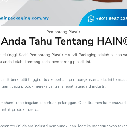
Pemborong Plastik
u Anda Tahu Tentang HAIN
iti tinggi, Kedai Pemborong Plastik HAIN® Packaging adalah pilihan yang
 anda ketahui tentang kedai pemborong plastik ini.
stik berkualiti tinggi untuk keperluan pembungkusan anda. Ini termas
ngan kualiti produk mereka yang menepati standard industri.
ahami kepelbagaian keperluan pelanggan. Oleh itu, mereka menawarka
i untuk produk mereka.
ngan terkini dalam industri pembungkusan. Mereka menggunakan tekn