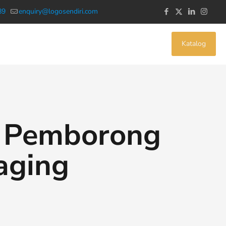
89
enquiry@logosendiri.com
Katalog
i Pemborong
aging