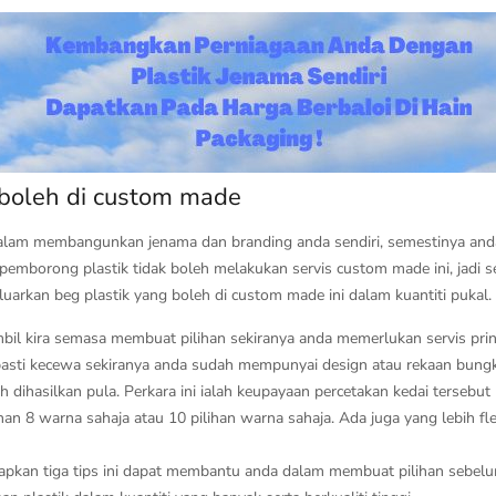
 boleh di custom made
alam membangunkan jenama dan branding anda sendiri, semestinya anda 
emborong plastik tidak boleh melakukan servis custom made ini, jadi se
uarkan beg plastik yang boleh di custom made ini dalam kuantiti pukal.
u ambil kira semasa membuat pilihan sekiranya anda memerlukan servis pr
da pasti kecewa sekiranya anda sudah mempunyai design atau rekaan bung
eh dihasilkan pula. Perkara ini ialah keupayaan percetakan kedai tersebu
an 8 warna sahaja atau 10 pilihan warna sahaja. Ada juga yang lebih fl
arapkan tiga tips ini dapat membantu anda dalam membuat pilihan sebel