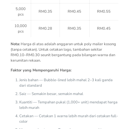
5,000
RM0.35
RM0.45
RM0.55
pcs
10,000
RM0.28
RM0.35
RM0.45
pcs
Nota:
Harga di atas adalah anggaran untuk poly mailer kosong
(tanpa cetakan). Untuk cetakan logo, tambahan sekitar
RM0.10–RM0.30 seunit bergantung pada bilangan warna dan
kerumitan rekaan.
Faktor yang Mempengaruhi Harga:
Jenis bahan — Bubble-lined lebih mahal 2–3 kali ganda
dari standard
Saiz — Semakin besar, semakin mahal
Kuantiti — Tempahan pukal (1,000+ unit) mendapat harga
lebih murah
Cetakan — Cetakan 1 warna lebih murah dari cetakan full-
color