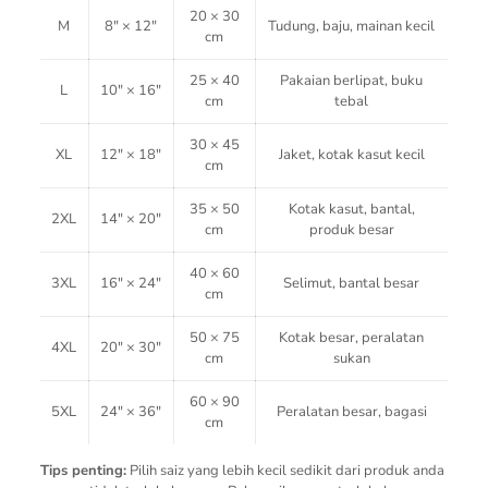
20 × 30
M
8″ × 12″
Tudung, baju, mainan kecil
cm
25 × 40
Pakaian berlipat, buku
L
10″ × 16″
cm
tebal
30 × 45
XL
12″ × 18″
Jaket, kotak kasut kecil
cm
35 × 50
Kotak kasut, bantal,
2XL
14″ × 20″
cm
produk besar
40 × 60
3XL
16″ × 24″
Selimut, bantal besar
cm
50 × 75
Kotak besar, peralatan
4XL
20″ × 30″
cm
sukan
60 × 90
5XL
24″ × 36″
Peralatan besar, bagasi
cm
Tips penting:
Pilih saiz yang lebih kecil sedikit dari produk anda