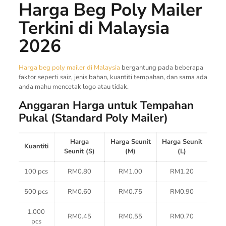
Harga Beg Poly Mailer
Terkini di Malaysia
2026
Harga beg poly mailer di Malaysia
bergantung pada beberapa
faktor seperti saiz, jenis bahan, kuantiti tempahan, dan sama ada
anda mahu mencetak logo atau tidak.
Anggaran Harga untuk Tempahan
Pukal (Standard Poly Mailer)
Harga
Harga Seunit
Harga Seunit
Kuantiti
Seunit (S)
(M)
(L)
100 pcs
RM0.80
RM1.00
RM1.20
500 pcs
RM0.60
RM0.75
RM0.90
1,000
RM0.45
RM0.55
RM0.70
pcs