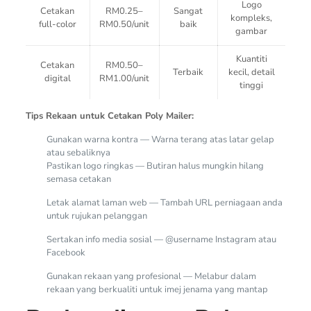
Logo
Cetakan
RM0.25–
Sangat
kompleks,
full-color
RM0.50/unit
baik
gambar
Kuantiti
Cetakan
RM0.50–
Terbaik
kecil, detail
digital
RM1.00/unit
tinggi
Tips Rekaan untuk Cetakan Poly Mailer:
Gunakan warna kontra — Warna terang atas latar gelap
atau sebaliknya
Pastikan logo ringkas — Butiran halus mungkin hilang
semasa cetakan
Letak alamat laman web — Tambah URL perniagaan anda
untuk rujukan pelanggan
Sertakan info media sosial — @username Instagram atau
Facebook
Gunakan rekaan yang profesional — Melabur dalam
rekaan yang berkualiti untuk imej jenama yang mantap