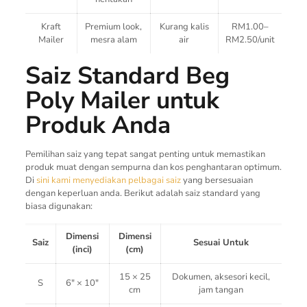
Kraft
Premium look,
Kurang kalis
RM1.00–
Mailer
mesra alam
air
RM2.50/unit
Saiz Standard Beg
Poly Mailer untuk
Produk Anda
Pemilihan saiz yang tepat sangat penting untuk memastikan
produk muat dengan sempurna dan kos penghantaran optimum.
Di
sini kami menyediakan pelbagai saiz
yang bersesuaian
dengan keperluan anda. Berikut adalah saiz standard yang
biasa digunakan:
Dimensi
Dimensi
Saiz
Sesuai Untuk
(inci)
(cm)
15 × 25
Dokumen, aksesori kecil,
S
6″ × 10″
cm
jam tangan