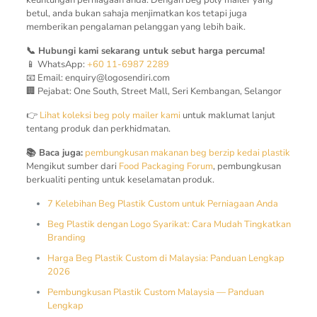
keuntungan perniagaan anda. Dengan beg poly mailer yang
betul, anda bukan sahaja menjimatkan kos tetapi juga
memberikan pengalaman pelanggan yang lebih baik.
📞 Hubungi kami sekarang untuk sebut harga percuma!
📱 WhatsApp:
+60 11-6987 2289
📧 Email:
enquiry@logosendiri.com
🏢 Pejabat: One South, Street Mall, Seri Kembangan, Selangor
👉
Lihat koleksi beg poly mailer kami
untuk maklumat lanjut
tentang produk dan perkhidmatan.
📚 Baca juga:
pembungkusan makanan
beg berzip
kedai plastik
Mengikut sumber dari
Food Packaging Forum
, pembungkusan
berkualiti penting untuk keselamatan produk.
7 Kelebihan Beg Plastik Custom untuk Perniagaan Anda
Beg Plastik dengan Logo Syarikat: Cara Mudah Tingkatkan
Branding
Harga Beg Plastik Custom di Malaysia: Panduan Lengkap
2026
Pembungkusan Plastik Custom Malaysia — Panduan
Lengkap