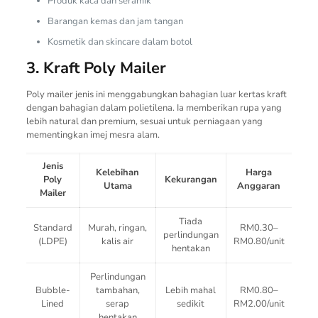
Produk kaca dan seramik
Barangan kemas dan jam tangan
Kosmetik dan skincare dalam botol
3. Kraft Poly Mailer
Poly mailer jenis ini menggabungkan bahagian luar kertas kraft
dengan bahagian dalam polietilena. Ia memberikan rupa yang
lebih natural dan premium, sesuai untuk perniagaan yang
mementingkan imej mesra alam.
Jenis
Kelebihan
Harga
Poly
Kekurangan
Utama
Anggaran
Mailer
Tiada
Standard
Murah, ringan,
RM0.30–
perlindungan
(LDPE)
kalis air
RM0.80/unit
hentakan
Perlindungan
Bubble-
tambahan,
Lebih mahal
RM0.80–
Lined
serap
sedikit
RM2.00/unit
hentakan