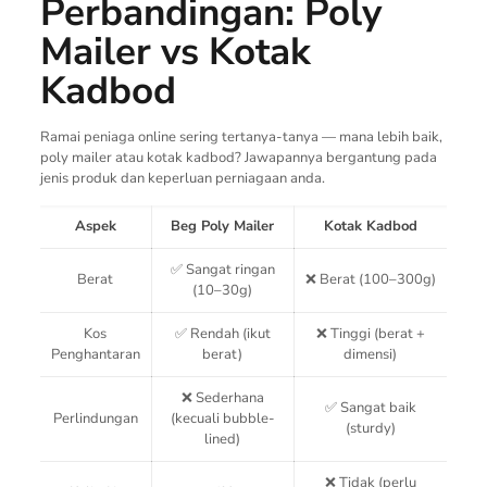
Perbandingan: Poly
Mailer vs Kotak
Kadbod
Ramai peniaga online sering tertanya-tanya — mana lebih baik,
poly mailer atau kotak kadbod? Jawapannya bergantung pada
jenis produk dan keperluan perniagaan anda.
Aspek
Beg Poly Mailer
Kotak Kadbod
✅ Sangat ringan
Berat
❌ Berat (100–300g)
(10–30g)
Kos
✅ Rendah (ikut
❌ Tinggi (berat +
Penghantaran
berat)
dimensi)
❌ Sederhana
✅ Sangat baik
Perlindungan
(kecuali bubble-
(sturdy)
lined)
❌ Tidak (perlu