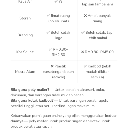
Kalis Air
✅ Ya
lapisan tambahan)
✅ Jimat ruang
❌ Ambil banyak
Storan
(boleh lipat)
ruang
✅ Boleh cetak
✅ Boleh cetak, tapi
Branding
logo
lebih mahal
✅ RM0.30–
Kos Seunit
❌ RM0.80–RM5.00
RM2.50
❌ Plastik
✅ Kadbod (lebih
Mesra Alam
(sesetengah boleh
mudah dikitar
recycle)
semula)
Bila guna poly mailer?
— Untuk pakaian, aksesori, buku,
dokumen, dan barangan tidak mudah pecah.
Bila guna kotak kadbod?
— Untuk barangan berat, rapuh,
bernilai tinggi, atau perlu perlindungan maksimum.
Kebanyakan perniagaan online yang bijak menggunakan
kedua-
duanya
— poly mailer untuk produk ringan dan kotak untuk
produk berat atau rapuh.