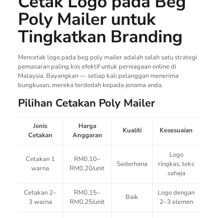
Cetak Logo pada Beg
Poly Mailer untuk
Tingkatkan Branding
Mencetak logo pada beg poly mailer adalah salah satu strategi
pemasaran paling kos efektif untuk perniagaan online di
Malaysia. Bayangkan — setiap kali pelanggan menerima
bungkusan, mereka terdedah kepada jenama anda.
Pilihan Cetakan Poly Mailer
Jenis
Harga
Kualiti
Kesesuaian
Cetakan
Anggaran
Logo
Cetakan 1
RM0.10–
Sederhana
ringkas, teks
warna
RM0.20/unit
sahaja
Cetakan 2–
RM0.15–
Logo dengan
Baik
3 warna
RM0.25/unit
2–3 elemen