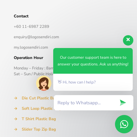
Contact
+60 11-6987 2289
enquiry@logosendiri.com
my.logosendiri.com
Our customer support team is here to
Operation Hour
answer your questions. Ask us anything!
Monday – Friday : 8am – 5pm
Sat – Sun / Public Holiday : Closed
👋 Hi, how can I help?
→
Die Cut Plastic Bag
→
Soft Loop Plastic Bag
→
T Shirt Plastic Bag
→
Slider Top Zip Bag