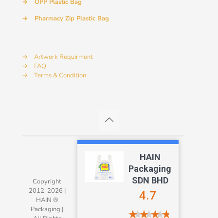
→
OPP Plastic Bag
→
Pharmacy Zip Plastic Bag
→
Artwork Requirment
→
FAQ
→
Terms & Condition
HAIN
Packaging
SDN BHD
Copyright
2012-2026 |
4.7
Our customer support team is here to
HAIN ®
answer your questions. Ask us anything!
Packaging |