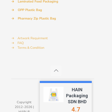
→
Laminated Food Packaging
→
OPP Plastic Bag
→
Pharmacy Zip Plastic Bag
→
Artwork Requirment
→
FAQ
→
Terms & Condition
HAIN
Packaging
SDN BHD
Copyright
2012-2026 |
4.7
Our customer support team is here to
HAIN ®