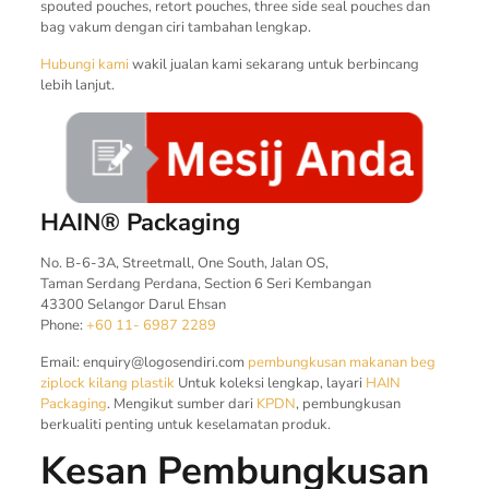
spouted pouches, retort pouches, three side seal pouches dan
bag vakum dengan ciri tambahan lengkap.
Hubungi kami
wakil jualan kami sekarang untuk berbincang
lebih lanjut.
HAIN® Packaging
No. B-6-3A, Streetmall, One South, Jalan OS,
Taman Serdang Perdana, Section 6 Seri Kembangan
43300 Selangor Darul Ehsan
Phone:
+60 11- 6987 2289
Email:
enquiry@logosendiri.com
pembungkusan makanan
beg
ziplock
kilang plastik
Untuk koleksi lengkap, layari
HAIN
Packaging
. Mengikut sumber dari
KPDN
, pembungkusan
berkualiti penting untuk keselamatan produk.
Kesan Pembungkusan