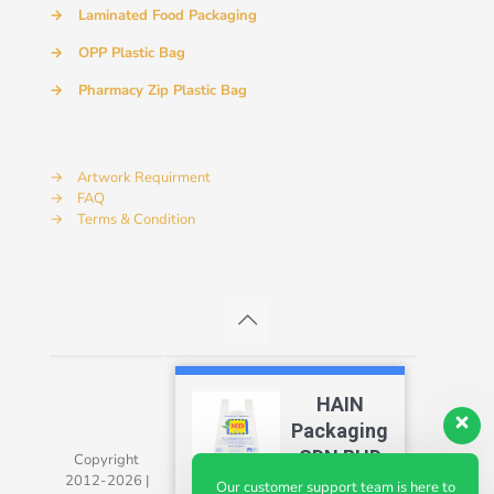
→
Laminated Food Packaging
→
OPP Plastic Bag
→
Pharmacy Zip Plastic Bag
→
Artwork Requirment
→
FAQ
→
Terms & Condition
HAIN
Packaging
SDN BHD
Copyright
2012-2026 |
4.7
Our customer support team is here to