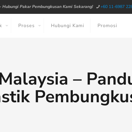
--
Hubungi Pakar Pembungkusan Kami Sekarang!
+60 11-6987 22
k
Proses
Hubungi Kami
Promosi
k Malaysia – Pand
astik Pembungku