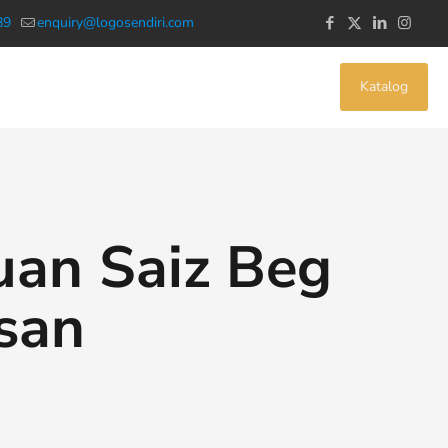
89
enquiry@logosendiri.com
Katalog
uan Saiz Beg
san