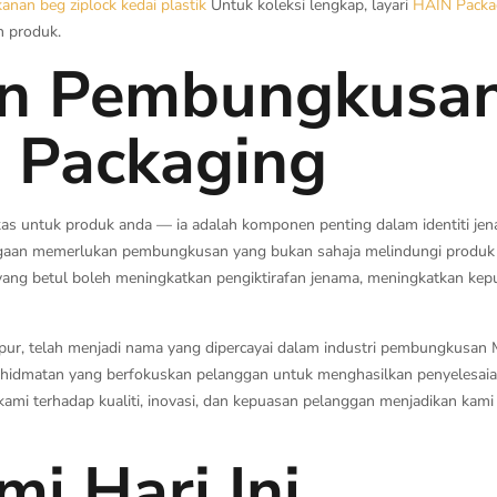
kanan
beg ziplock
kedai plastik
Untuk koleksi lengkap, layari
HAIN Packa
n produk.
n Pembungkusan 
 Packaging
kas untuk produk anda — ia adalah komponen penting dalam identiti jen
niagaan memerlukan pembungkusan yang bukan sahaja melindungi produk 
ng betul boleh meningkatkan pengiktirafan jenama, meningkatkan kep
ur, telah menjadi nama yang dipercayai dalam industri pembungkusan 
idmatan yang berfokuskan pelanggan untuk menghasilkan penyelesa
kami terhadap kualiti, inovasi, dan kepuasan pelanggan menjadikan kam
i Hari Ini