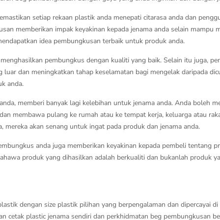
 memastikan setiap rekaan plastik anda menepati citarasa anda dan pen
san memberikan impak keyakinan kepada jenama anda selain mampu mena
 mendapatkan idea pembungkusan terbaik untuk produk anda.
menghasilkan pembungkus dengan kualiti yang baik. Selain itu juga, 
luar dan meningkatkan tahap keselamatan bagi mengelak daripada dicuri
k anda.
k anda, memberi banyak lagi kelebihan untuk jenama anda. Anda boleh 
dan membawa pulang ke rumah atau ke tempat kerja, keluarga atau ra
da, mereka akan senang untuk ingat pada produk dan jenama anda.
k pembungkus anda juga memberikan keyakinan kepada pembeli tentang
awa produk yang dihasilkan adalah berkualiti dan bukanlah produk yan
astik dengan size plastik pilihan yang berpengalaman dan dipercayai
n cetak plastic jenama sendiri dan perkhidmatan beg pembungkusan berk