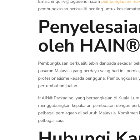
Email:
enquiry@logosendiri.com
pembungkusan ma
pembungkusan berkualiti penting untuk keselamata
Penyelesaia
oleh HAIN®
Pembungkusan berkualiti lebih daripada sekadar be
pasaran Malaysia yang berdaya saing hari ini, per
profesionalisme kepada pengguna. Pembungkusan ya
pertumbuhan jualan.
HAIN® Packaging, yang berpangkalan di Kuala Lump
menggabungkan kepakaran pembuatan dengan perkh
pelbagai perniagaan di seluruh Malaysia. Komitmen 
pelbagai saiz.
Hubungi Kam