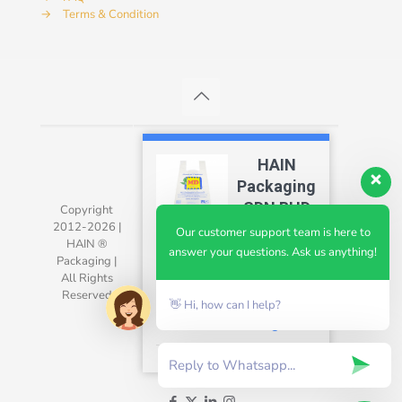
→
Terms & Condition
HAIN
Packaging
SDN BHD
Copyright
2012-2026 |
4.7
Our customer support team is here to
HAIN ®
answer your questions. Ask us anything!
Packaging |
All Rights
Reserved
👋 Hi, how can I help?