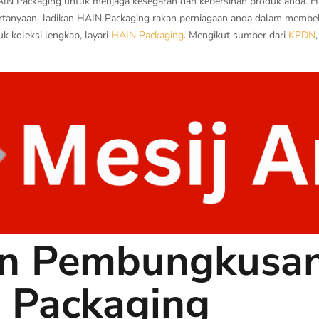
 HAIN Packaging untuk menjaga kesegaran dan kebersihan produk anda. Hu
tanyaan. Jadikan HAIN Packaging rakan perniagaan anda dalam membekal
k koleksi lengkap, layari
HAIN Packaging
. Mengikut sumber dari
KPDN
n Pembungkusan 
 Packaging