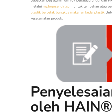
Dapatkan beg aluminium foil berkualiti tinggi dari
melalui
my.logosendiri.com
untuk tempahan atau per
plastik bercetak
bungkus makanan
kedai plastik
Untu
keselamatan produk.
Penyelesaia
oleh HAIN®