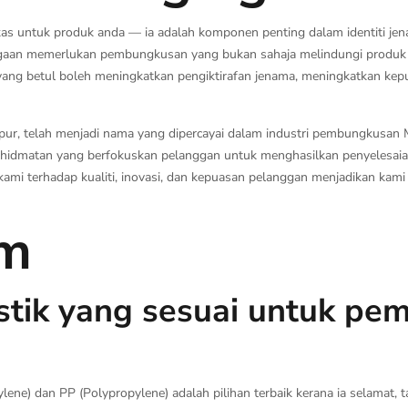
kas untuk produk anda — ia adalah komponen penting dalam identiti jen
niagaan memerlukan pembungkusan yang bukan sahaja melindungi produk 
ng betul boleh meningkatkan pengiktirafan jenama, meningkatkan kep
ur, telah menjadi nama yang dipercayai dalam industri pembungkusan 
idmatan yang berfokuskan pelanggan untuk menghasilkan penyelesa
kami terhadap kualiti, inovasi, dan kepuasan pelanggan menjadikan kam
im
astik yang sesuai untuk p
ne) dan PP (Polypropylene) adalah pilihan terbaik kerana ia selamat, 