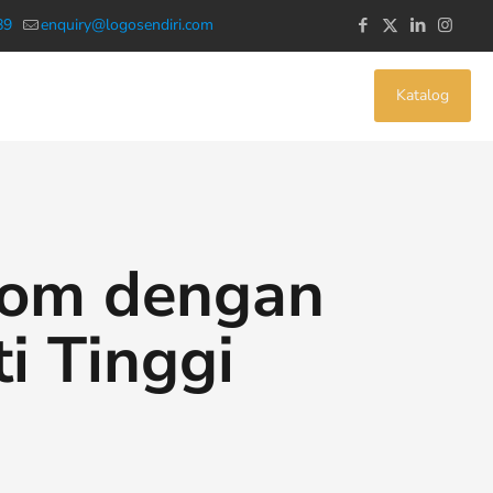
89
enquiry@logosendiri.com
Katalog
tom dengan
ti Tinggi