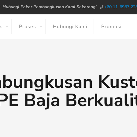
--
Hubungi Pakar Pembungkusan Kami Sekarang!
+60 11-6987 22
k
Proses
Hubungi Kami
Promosi
mbungkusan Kus
PE Baja Berkuali