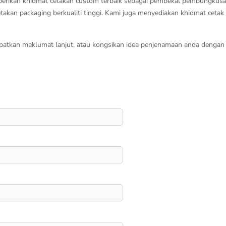
mberikan khidmat cetakan custom terbaik sebagai pembekal pembungku
kan packaging berkualiti tinggi. Kami juga menyediakan khidmat cetak
atkan maklumat lanjut, atau kongsikan idea penjenamaan anda dengan 