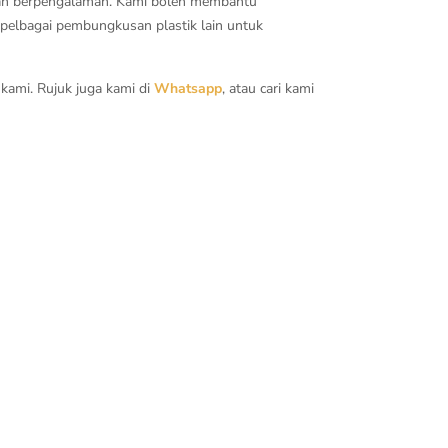
san berpengalaman. Kami boleh membantu
 pelbagai pembungkusan plastik lain untuk
kami. Rujuk juga kami di
Whatsapp
, atau cari kami