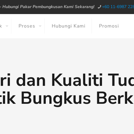
--
Hubungi Pakar Pembungkusan Kami Sekarang!
+60 11-6987 22
k
Proses
Hubungi Kami
Promosi
ri dan Kualiti T
tik Bungkus Berku