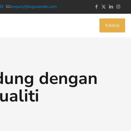
89
enquiry@logosendiri.com
Katalog
udung dengan
aliti