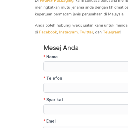
Di
HAIN® Packaging
, kami sentiasa berusaha me
meningkatkan mutu jenama anda dengan khidmat ceta
keperluan bermacam jenis perusahaan di Malaysia.
Anda boleh hubungi wakil jualan kami untuk mendap
di
Facebook
,
Instagram
,
Twitter
, dan
Telegram
!