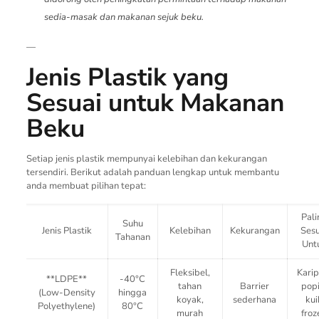
sedia-masak dan makanan sejuk beku.
—
Jenis Plastik yang
Sesuai untuk Makanan
Beku
Setiap jenis plastik mempunyai kelebihan dan kekurangan
tersendiri. Berikut adalah panduan lengkap untuk membantu
anda membuat pilihan tepat:
Pali
Suhu
Jenis Plastik
Kelebihan
Kekurangan
Sesu
Tahanan
Unt
Fleksibel,
Karip
**LDPE**
-40°C
tahan
Barrier
popi
(Low-Density
hingga
koyak,
sederhana
kui
Polyethylene)
80°C
murah
froz