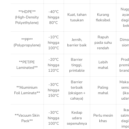
Nug
**HDPE**
-40°C
Kuat, tahan
Kurang
aya
(High-Density
hingga
tusukan
fleksibel
dag
Polyethylene)
80°C
be
-10°C
Rapuh
**PP**
Jernih,
Dims
hingga
pada suhu
(Polypropylene)
barrier baik
siom
100°C
rendah
-20°C
Barrier
Pro
**PET/PE
Lebih
hingga
tinggi,
prem
Laminated**
mahal
120°C
printable
brand
Barrier
Maka
-30°C
**Aluminium
terbaik
Paling
sensi
hingga
Foil Laminate**
(oksigen +
mahal
(ika
150°C
cahaya)
uda
Ika
-30°C
Kedap
**Vacuum Skin
Perlu mesin
salm
hingga
udara
Pack**
khas
dag
100°C
sepenuhnya
impo