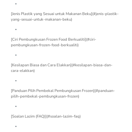
[Jenis Plastik yang Sesuai untuk Makanan Beku](#jenis-plastik-
yang-sesuai-untuk-makanan-beku)
[Ciri Pembungkusan Frozen Food Berkualiti](#ciri-
pembungkusan-frozen-food-berkualiti)
[Kesilapan Biasa dan Cara Elakkan](#kesilapan-biasa-dan-
cara-elakkan)
[Panduan Pilih Pembekal Pembungkusan Frozen](#panduan-
pilih-pembekal-pembungkusan-frozen)
[Soalan Lazim (FAQ)](#soalan-lazim-faq)