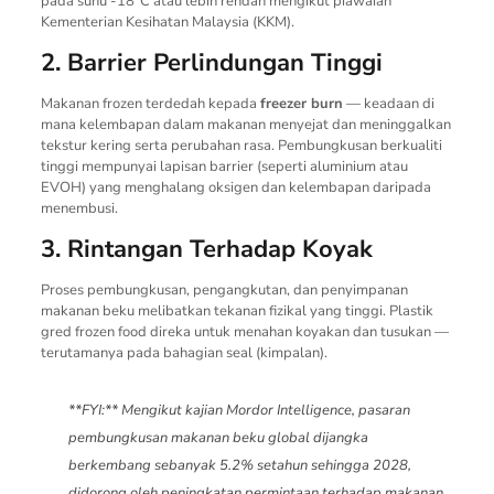
pada suhu -18°C atau lebih rendah mengikut piawaian
Kementerian Kesihatan Malaysia (KKM).
2. Barrier Perlindungan Tinggi
Makanan frozen terdedah kepada
freezer burn
— keadaan di
mana kelembapan dalam makanan menyejat dan meninggalkan
tekstur kering serta perubahan rasa. Pembungkusan berkualiti
tinggi mempunyai lapisan barrier (seperti aluminium atau
EVOH) yang menghalang oksigen dan kelembapan daripada
menembusi.
3. Rintangan Terhadap Koyak
Proses pembungkusan, pengangkutan, dan penyimpanan
makanan beku melibatkan tekanan fizikal yang tinggi. Plastik
gred frozen food direka untuk menahan koyakan dan tusukan —
terutamanya pada bahagian seal (kimpalan).
**FYI:** Mengikut kajian
Mordor Intelligence
, pasaran
pembungkusan makanan beku global dijangka
berkembang sebanyak 5.2% setahun sehingga 2028,
didorong oleh peningkatan permintaan terhadap makanan