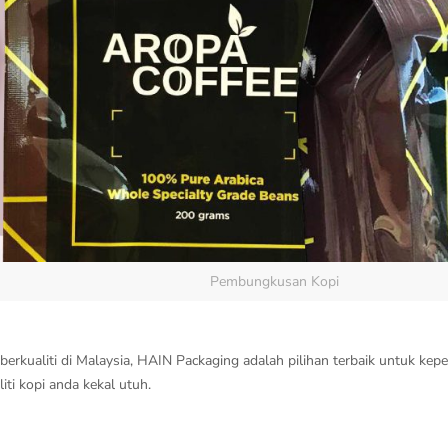
Pembungkusan Kopi
erkualiti di Malaysia, HAIN Packaging adalah pilihan terbaik untuk ke
ti kopi anda kekal utuh.