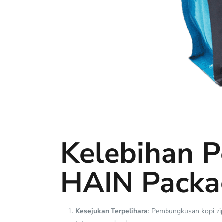
Kelebihan 
HAIN Packa
Kesejukan Terpelihara
: Pembungkusan kopi zi