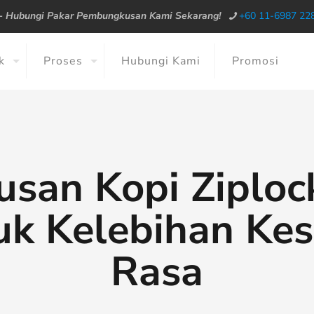
--
Hubungi Pakar Pembungkusan Kami Sekarang!
+60 11-6987 22
k
Proses
Hubungi Kami
Promosi
an Kopi Ziplock
uk Kelebihan Ke
Rasa