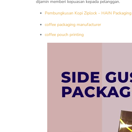
dijamin memberi kepuasan kepada pelanggan.
Pembungkusan Kopi Ziplock – HAIN Packaging
coffee packaging manufacturer
coffee pouch printing