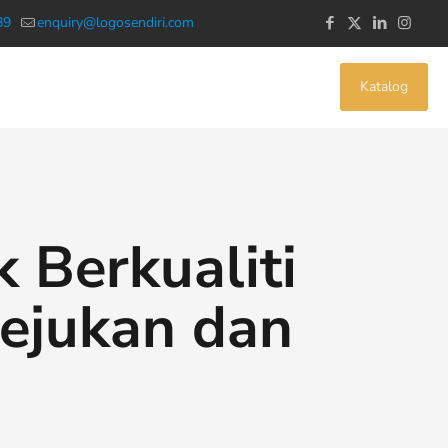
89
enquiry@logosendiri.com
Katalog
 Berkualiti
sejukan dan