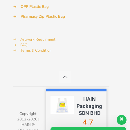
→
OPP Plastic Bag
→
Pharmacy Zip Plastic Bag
→
Artwork Requirment
→
FAQ
→
Terms & Condition
HAIN
Packaging
SDN BHD
Copyright
2012-2026 |
4.7
Our customer support team is here to
HAIN ®
answer your questions. Ask us anything!