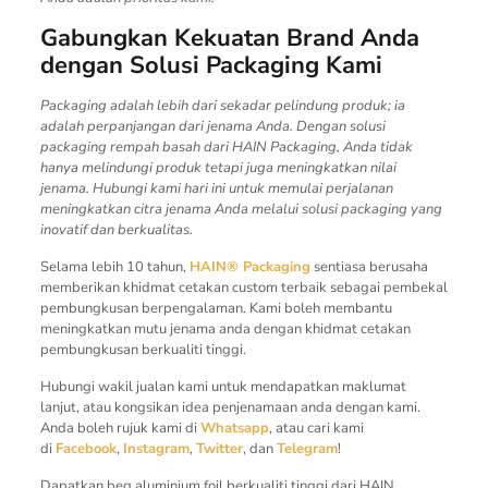
Gabungkan Kekuatan Brand Anda
dengan Solusi Packaging Kami
Packaging adalah lebih dari sekadar pelindung produk; ia
adalah perpanjangan dari jenama Anda. Dengan solusi
packaging rempah basah dari HAIN Packaging, Anda tidak
hanya melindungi produk tetapi juga meningkatkan nilai
jenama. Hubungi kami hari ini untuk memulai perjalanan
meningkatkan citra jenama Anda melalui solusi packaging yang
inovatif dan berkualitas.
Selama lebih 10 tahun,
HAIN® Packaging
sentiasa berusaha
memberikan khidmat cetakan custom terbaik sebagai pembekal
pembungkusan berpengalaman. Kami boleh membantu
meningkatkan mutu jenama anda dengan khidmat cetakan
pembungkusan berkualiti tinggi.
Hubungi wakil jualan kami untuk mendapatkan maklumat
lanjut, atau kongsikan idea penjenamaan anda dengan kami.
Anda boleh rujuk kami di
Whatsapp
, atau cari kami
di
Facebook
,
Instagram
,
Twitter
, dan
Telegram
!
Dapatkan beg aluminium foil berkualiti tinggi dari HAIN