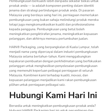
Pembungkusan berkualiti lebih daripada sekadar bekas untuk
produk anda — ia adalah komponen penting dalam identiti
jenama dan strategi perlindungan produk anda. Di pasaran
Malaysia yang berdaya saing hari ini, perniagaan memerlukan
pembungkusan yang bukan sahaja melindungi produk mereka
tetapi juga mengkomunikasikan kualiti dan profesionalisme
kepada pengguna. Pembungkusan yang betul boleh
meningkatkan pengiktirafan jenama, meningkatkan kepuasan
pelanggan, dan akhirnya memacu pertumbuhan jualan.
HAIN® Packaging, yang berpangkalan di Kuala Lumpur, telah
menjadi nama yang dipercayai dalam industri pembungkusan
Malaysia selama bertahun-tahun. Kami menggabungkan
kepakaran pembuatan dengan perkhidmatan yang berfokuskan
pelanggan untuk menghasilkan penyelesaian pembungkusan
yang memenuhi keperluan pelbagai perniagaan di seluruh
Malaysia. Komitmen kami terhadap kualiti, inovasi, dan
kepuasan pelanggan menjadikan kami rakan pembungkusan
pilihan untuk perniagaan pelbagai saiz.
Hubungi Kami Hari Ini
Bersedia untuk meningkatkan pembungkusan produk anda?
Hubungi HAIN® Packaging hari ini untuk perundingan dan