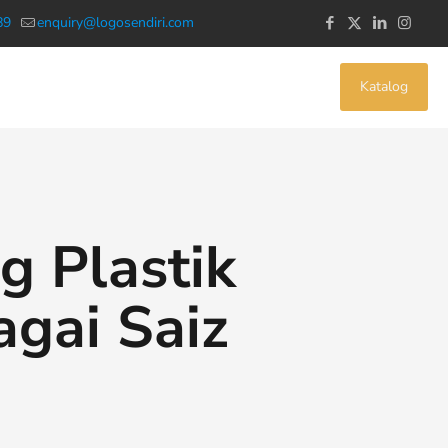
89
enquiry@logosendiri.com
Katalog
g Plastik
gai Saiz