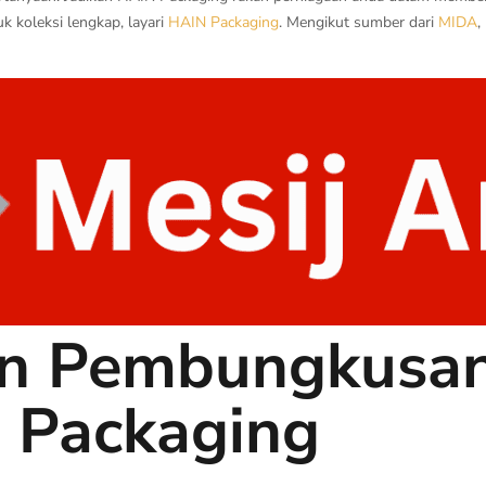
k koleksi lengkap, layari
HAIN Packaging
. Mengikut sumber dari
MIDA
,
n Pembungkusan 
 Packaging