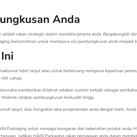
bungkusan Anda
mi adalah rakan strategis dalam membina jenama anda. Bergabunglah de
ckaging berkomitmen untuk membawa visi pembungkusan anda menjadi k
Ini
maklumat lebih lanjut atau untuk berbincang mengenai keperluan pem
klik sahaja.
 berusaha memberikan khidmat cetakan custom terbaik sebagai pembek
hidmat cetakan pembungkusan berkualiti tinggi.
mat lanjut, atau kongsikan idea penjenamaan anda dengan kami. Anda 
 HAIN Packaging untuk menjaga kesegaran dan kebersihan produk anda. Hu
tanyaan. Jadikan HAIN Packaging rakan perniagaan anda dalam membekal