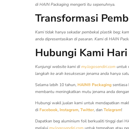
di HAIN Packaging mengerti itu sepenuhnya.
Transformasi Pem
Kami tidak hanya sekadar pembekal plastik beg; ka
anda dipresentasikan di pasaran. Kami di HAIN Pa
Hubungi Kami Hari 
Kunjungi website kami di
my.logosendiri.com
untuk 
langkah ke arah kesuksesan jenama anda hanya satu 
Selama lebih 10 tahun,
HAIN® Packaging
sentiasa
membantu meningkatkan mutu jenama anda dengan k
Hubungi wakil jualan kami untuk mendapatkan maklu
di
Facebook
,
Instagram
,
Twitter
, dan
Telegram
!
Dapatkan beg aluminium foil berkualiti tinggi dari
melalui
my.logosendiri.com
untuk tempahan atau per