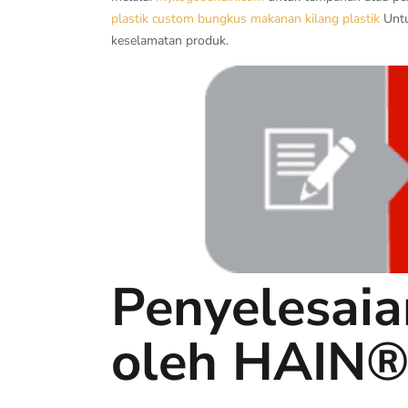
plastik custom
bungkus makanan
kilang plastik
Untu
keselamatan produk.
Penyelesaia
oleh HAIN®