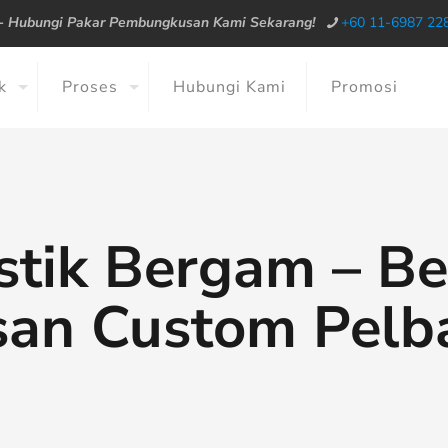
--
Hubungi Pakar Pembungkusan Kami Sekarang!
+60 11-6987 22
k
Proses
Hubungi Kami
Promosi
tik Bergam – Be
an Custom Pelba