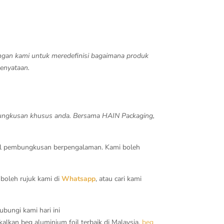
ngan kami untuk meredefinisi bagaimana produk
enyataan.
bungkusan khusus anda. Bersama HAIN Packaging,
al pembungkusan berpengalaman. Kami boleh
boleh rujuk kami di
Whatsapp
, atau cari kami
bungi kami hari ini
kan beg aluminium foil terbaik di Malaysia.
beg