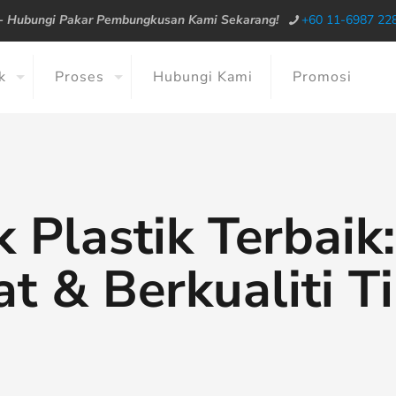
--
Hubungi Pakar Pembungkusan Kami Sekarang!
+60 11-6987 22
k
Proses
Hubungi Kami
Promosi
k Plastik Terbaik
t & Berkualiti T