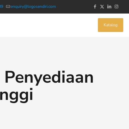
89
enquiry@logosendiri.com
Katalog
: Penyediaan
inggi