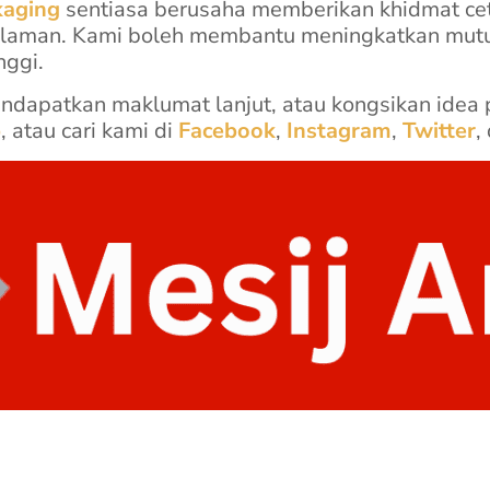
aging
sentiasa berusaha memberikan khidmat cet
aman. Kami boleh membantu meningkatkan mutu
nggi.
endapatkan maklumat lanjut, atau kongsikan ide
p
, atau cari kami di
Facebook
,
Instagram
,
Twitter
,