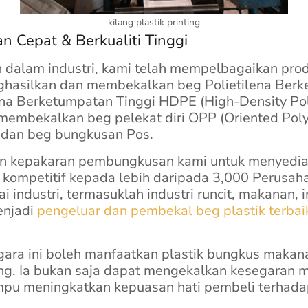
kilang plastik printing
an Cepat & Berkualiti Tinggi
dalam industri, kami telah mempelbagaikan pro
hasilkan dan membekalkan beg Polietilena Ber
lena Berketumpatan Tinggi HDPE (High-Density Po
 membekalkan beg pelekat diri OPP (Oriented Poly
dan beg bungkusan Pos.
 kepakaran pembungkusan kami untuk menyedia
 kompetitif kepada lebih daripada 3,000 Perusah
 industri, termasuklah industri runcit, makanan, i
enjadi
pengeluar dan pembekal beg plastik terbai
egara ini boleh manfaatkan plastik bungkus makana
ng. Ia bukan saja dapat mengekalkan kesegaran
u meningkatkan kepuasan hati pembeli terhada