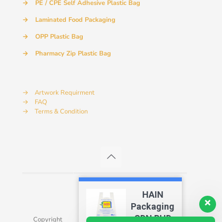
→
PE / CPE Self Adhesive Plastic Bag
→
Laminated Food Packaging
→
OPP Plastic Bag
→
Pharmacy Zip Plastic Bag
→
Artwork Requirment
→
FAQ
→
Terms & Condition
HAIN
Packaging
SDN BHD
Copyright